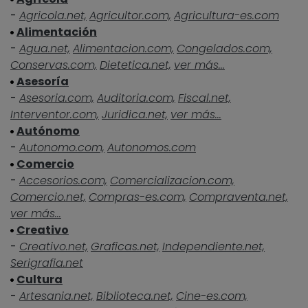
-
Agricola.net,
Agricultor.com,
Agricultura-es.com
Alimentación
-
Agua.net,
Alimentacion.com,
Congelados.com,
Conservas.com,
Dietetica.net,
ver más...
Asesoría
-
Asesoria.com,
Auditoria.com,
Fiscal.net,
Interventor.com,
Juridica.net,
ver más...
Autónomo
-
Autonomo.com,
Autonomos.com
Comercio
-
Accesorios.com,
Comercializacion.com,
Comercio.net,
Compras-es.com,
Compraventa.net,
ver más...
Creativo
-
Creativo.net,
Graficas.net,
Independiente.net,
Serigrafia.net
Cultura
-
Artesania.net,
Biblioteca.net,
Cine-es.com,