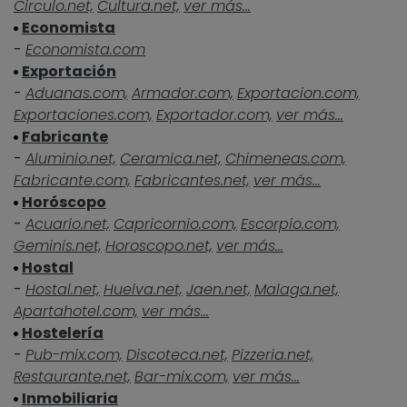
Circulo.net,
Cultura.net,
ver más...
Economista
-
Economista.com
Exportación
-
Aduanas.com,
Armador.com,
Exportacion.com,
Exportaciones.com,
Exportador.com,
ver más...
Fabricante
-
Aluminio.net,
Ceramica.net,
Chimeneas.com,
Fabricante.com,
Fabricantes.net,
ver más...
Horóscopo
-
Acuario.net,
Capricornio.com,
Escorpio.com,
Geminis.net,
Horoscopo.net,
ver más...
Hostal
-
Hostal.net,
Huelva.net,
Jaen.net,
Malaga.net,
Apartahotel.com,
ver más...
Hostelería
-
Pub-mix.com,
Discoteca.net,
Pizzeria.net,
Restaurante.net,
Bar-mix.com,
ver más...
Inmobiliaria