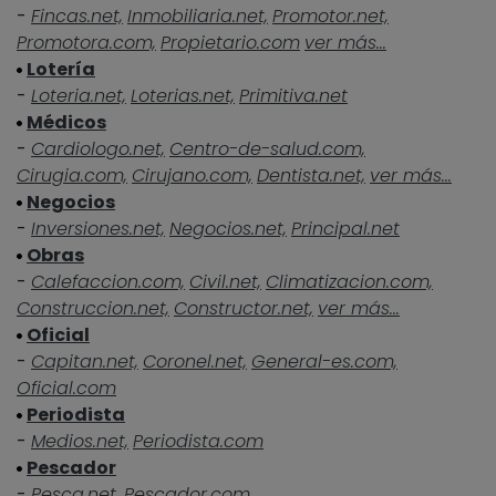
-
Fincas.net,
Inmobiliaria.net,
Promotor.net,
Promotora.com,
Propietario.com
ver más...
Lotería
-
Loteria.net,
Loterias.net,
Primitiva.net
Médicos
-
Cardiologo.net,
Centro-de-salud.com,
Cirugia.com,
Cirujano.com,
Dentista.net,
ver más...
Negocios
-
Inversiones.net,
Negocios.net,
Principal.net
Obras
-
Calefaccion.com,
Civil.net,
Climatizacion.com,
Construccion.net,
Constructor.net,
ver más...
Oficial
-
Capitan.net,
Coronel.net,
General-es.com,
Oficial.com
Periodista
-
Medios.net,
Periodista.com
Pescador
-
Pesca.net,
Pescador.com