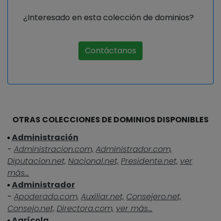
¿Interesado en esta colección de dominios?
Contáctanos
OTRAS COLECCIONES DE DOMINIOS DISPONIBLES
Administración
-
Administracion.com,
Administrador.com,
Diputacion.net,
Nacional.net,
Presidente.net,
ver
más...
Administrador
-
Apoderado.com,
Auxiliar.net,
Consejero.net,
Consejo.net,
Directora.com,
ver más...
Agrícola