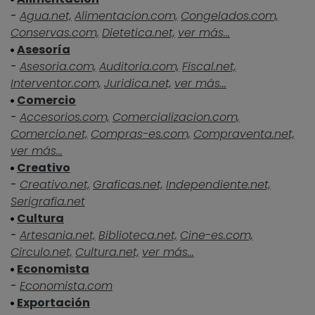
-
Agua.net,
Alimentacion.com,
Congelados.com,
Conservas.com,
Dietetica.net,
ver más...
Asesoría
-
Asesoria.com,
Auditoria.com,
Fiscal.net,
Interventor.com,
Juridica.net,
ver más...
Comercio
-
Accesorios.com,
Comercializacion.com,
Comercio.net,
Compras-es.com,
Compraventa.net,
ver más...
Creativo
-
Creativo.net,
Graficas.net,
Independiente.net,
Serigrafia.net
Cultura
-
Artesania.net,
Biblioteca.net,
Cine-es.com,
Circulo.net,
Cultura.net,
ver más...
Economista
-
Economista.com
Exportación