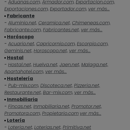
-
Aduanas.com,
Armador.com,
Exportacion.com,
Exportaciones.com,
Exportador.com,
ver más...
Fabricante
-
Aluminio.net,
Ceramica.net,
Chimeneas.com,
Fabricante.com,
Fabricantes.net,
ver más...
Horóscopo
-
Acuario.net,
Capricornio.com,
Escorpio.com,
Geminis.net,
Horoscopo.net,
ver más...
Hostal
-
Hostal.net,
Huelva.net,
Jaen.net,
Malaga.net,
Apartahotel.com,
ver más...
Hostelería
-
Pub-mix.com,
Discoteca.net,
Pizzeria.net,
Restaurante.net,
Bar-mix.com,
ver más...
Inmobiliaria
-
Fincas.net,
Inmobiliaria.net,
Promotor.net,
Promotora.com,
Propietario.com
ver más...
Lotería
-
Loteria.net,
Loterias.net,
Primitiva.net