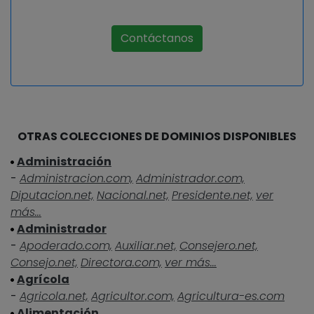
Contáctanos
OTRAS COLECCIONES DE DOMINIOS DISPONIBLES
Administración
-
Administracion.com,
Administrador.com,
Diputacion.net,
Nacional.net,
Presidente.net,
ver
más...
Administrador
-
Apoderado.com,
Auxiliar.net,
Consejero.net,
Consejo.net,
Directora.com,
ver más...
Agrícola
-
Agricola.net,
Agricultor.com,
Agricultura-es.com
Alimentación