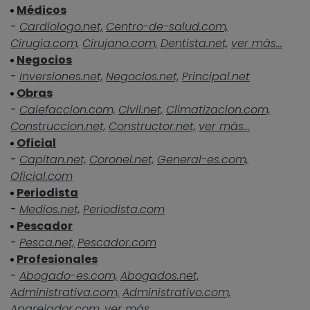
Médicos
-
Cardiologo.net,
Centro-de-salud.com,
Cirugia.com,
Cirujano.com,
Dentista.net,
ver más...
Negocios
-
Inversiones.net,
Negocios.net,
Principal.net
Obras
-
Calefaccion.com,
Civil.net,
Climatizacion.com,
Construccion.net,
Constructor.net,
ver más...
Oficial
-
Capitan.net,
Coronel.net,
General-es.com,
Oficial.com
Periodista
-
Medios.net,
Periodista.com
Pescador
-
Pesca.net,
Pescador.com
Profesionales
-
Abogado-es.com,
Abogados.net,
Administrativa.com,
Administrativo.com,
Aparejador.com,
ver más...