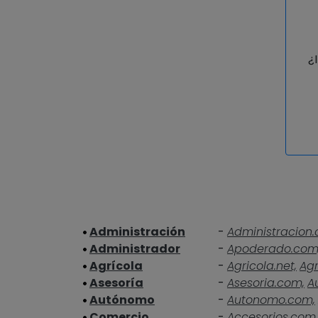
¿
Administración
-
Administracion.
Administrador
-
Apoderado.com
Agrícola
-
Agricola.net,
Agr
Asesoría
-
Asesoria.com,
A
Autónomo
-
Autonomo.com,
Comercio
-
Accesorios.com,