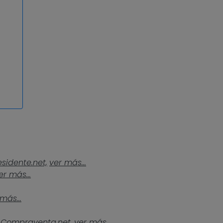
esidente.net,
ver más...
er más...
más...
Compraventa.net,
ver más...