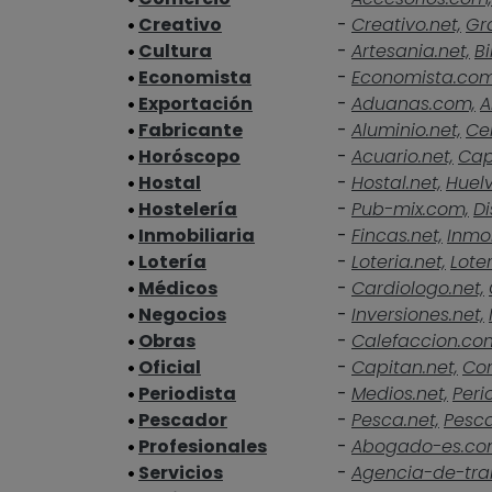
Creativo
-
Creativo.net,
Gra
Cultura
-
Artesania.net,
Bi
Economista
-
Economista.co
Exportación
-
Aduanas.com,
A
Fabricante
-
Aluminio.net,
Ce
Horóscopo
-
Acuario.net,
Cap
Hostal
-
Hostal.net,
Huelv
Hostelería
-
Pub-mix.com,
Di
Inmobiliaria
-
Fincas.net,
Inmob
Lotería
-
Loteria.net,
Loter
Médicos
-
Cardiologo.net,
Negocios
-
Inversiones.net,
Obras
-
Calefaccion.co
Oficial
-
Capitan.net,
Cor
Periodista
-
Medios.net,
Peri
Pescador
-
Pesca.net,
Pesc
Profesionales
-
Abogado-es.co
Servicios
-
Agencia-de-tra