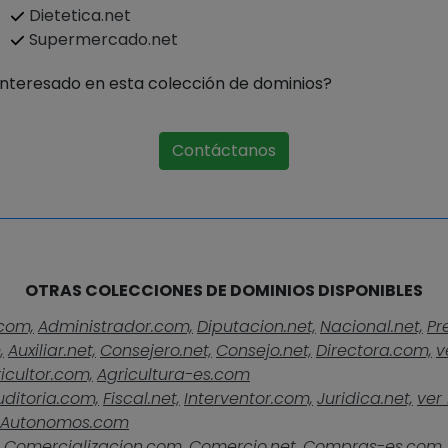
Dietetica.net
Supermercado.net
Interesado en esta colección de dominios?
Contáctanos
OTRAS COLECCIONES DE DOMINIOS DISPONIBLES
com,
Administrador.com,
Diputacion.net,
Nacional.net,
Pr
,
Auxiliar.net,
Consejero.net,
Consejo.net,
Directora.com,
v
icultor.com,
Agricultura-es.com
uditoria.com,
Fiscal.net,
Interventor.com,
Juridica.net,
ver 
Autonomos.com
Comercializacion.com,
Comercio.net,
Compras-es.com,