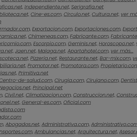
ficas.net,
Independiente.net,
Serigrafia.net
blioteca.net,
Cine-es.com,
Circulo.net,
Cultura.net,
ver más
m
rmador.com,
Exportacion.com,
Exportaciones.com,
Expor
ramica.net,
Chimeneas.com,
Fabricante.com,
Fabricante
ricornio.com,
Escorpio.com,
Geminis.net,
Horoscopo.net,
a.net,
Jaen.net,
Malaga.net,
Apartahotel.com,
ver más...
scoteca.net,
Pizzeria.net,
Restaurante.net,
Bar-mix.com,
v
iliaria.net,
Promotor.net,
Promotora.com,
Propietario.co
ias.net,
Primitiva.net
Centro-de-salud.com,
Cirugia.com,
Cirujano.com,
Dentist
Negocios.net,
Principal.net
m,
Civil.net,
Climatizacion.com,
Construccion.net,
Construc
onel.net,
General-es.com,
Oficial.com
odista.com
ador.com
m,
Abogados.net,
Administrativa.com,
Administrativo.com
nsportes.com,
Ambulancias.net,
Arquitectura.net,
Asesor